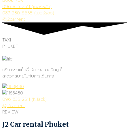
Book Now
096 835 2511 (เบอร์หลัก)
087 280 6655 (เบอร์รอง)
@j2carrent
TAXI
PHUKET
บริการรถแท็กซี่ รับส่งสนามบินภูเก็ต
สะดวกสบายไปกับการเดินทาง
096 835 2511 (K.Jack)
@j2carrent
REVIEW
J2 Car rental Phuket