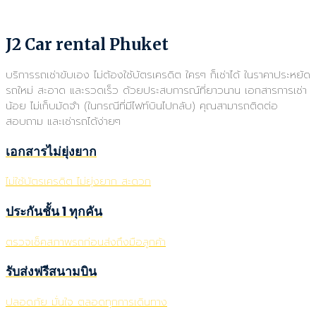
J2 Car rental Phuket
บริการรถเช่าขับเอง ไม่ต้องใช้บัตรเครดิต ใครๆ ก็เช่าได้ ในราคาประหยัด
รถใหม่ สะอาด และรวดเร็ว ด้วยประสบการณ์ที่ยาวนาน เอกสารการเช่า
น้อย ไม่เก็บมัดจำ (ในกรณีที่มีไฟท์บินไปกลับ) คุณสามารถติดต่อ
สอบถาม และเช่ารถได้ง่ายๆ
เอกสารไม่ยุ่งยาก
ไม่ใช้บัตรเครดิต ไม่ยุ่งยาก สะดวก
ประกันชั้น 1 ทุกคัน
ตรวจเช็คสภาพรถก่อนส่งถึงมือลูกค้า
รับส่งฟรีสนามบิน
ปลอดภัย มั่นใจ ตลอดทุกการเดินทาง