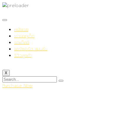
หน้าแรก
เช่ารถภูเก็ต
รถแท็กซี่
แอร์พอร์ต แมนชั่น
รีวิวลูกค้า
X
Purchase Now