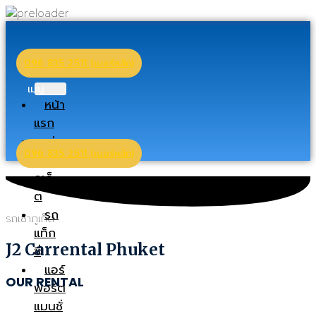
096 835 2511 (เบอร์หลัก)
เมนู
หน้า
แรก
เช่า
096 835 2511 (เบอร์หลัก)
รถ
ภูเก็
ต
รถ
รถเช่าภูเก็ต
แท็ก
J2 Carrental Phuket
ซี่
แอร์
OUR RENTAL
พอร์ต
แมนชั่