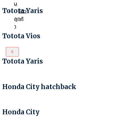
น
Totota Yaris
รีวิว
ลูกค้
า
Totota Vios
X
Totota Yaris
Honda City hatchback
Honda City